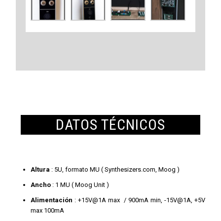
DATOS TÉCNICOS
Altura
: 5U, formato MU ( Synthesizers.com, Moog )
Ancho
: 1 MU ( Moog Unit )
Alimentación
: +15V@1A max / 900mA min, -15V@1A, +5V
max 100mA