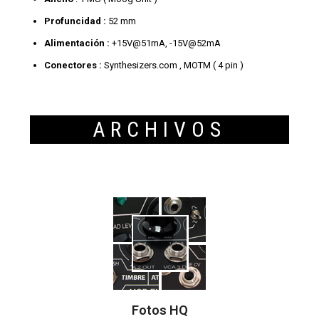
Profuncidad :
52 mm
Alimentación :
+15V@51mA, -15V@52mA
Conectores :
Synthesizers.com , MOTM ( 4 pin )
ARCHIVOS
Fotos HQ