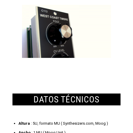
DATOS TÉCNICOS
Altura
: 5U, formato MU ( Synthesizers.com, Moog )
Ancho
: 1 MU ( Moog Unit )